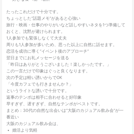
たったこれだけで十分です。
ちょっとした“話題メモ”があると心強い
旅行・映画・仕事のやりがいなど話しやすいネタを1つ準備して
おくと、沈黙が避けられます。
1人参加でも緊張しなくて大丈夫
周りも1人参加が多いため、思った以上に自然に話せます。
恋活を成功に導く“イベント後のアプローチ”
翌日までにお礼メッセージを送る
「昨日はありがとうございました！楽しかったです。」
この一言だけで印象はぐっと良くなります。
次の予定は軽い誘いからでOK
「今度カフェでも行きませんか？」
というライトな誘いで十分です。
返事のテンポは相手に合わせると好印象
早すぎず、遅すぎず、自然なテンポがベストです。
まとめ：30代の自然な出会いは“大阪のカジュアル飲み会”が一
番近い
大阪のカジュアル飲み会は、
婚活より気軽