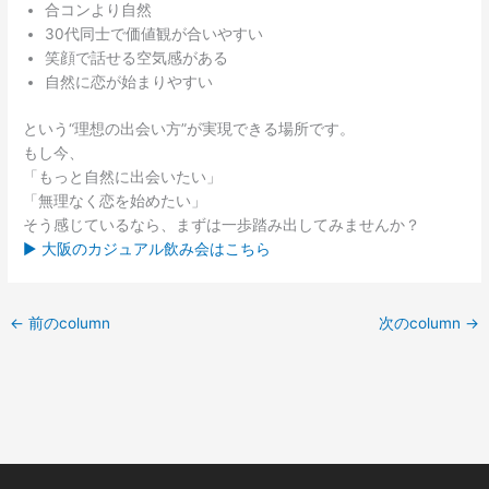
合コンより自然
30代同士で価値観が合いやすい
笑顔で話せる空気感がある
自然に恋が始まりやすい
という“理想の出会い方”が実現できる場所です。
もし今、
「もっと自然に出会いたい」
「無理なく恋を始めたい」
そう感じているなら、まずは一歩踏み出してみませんか？
▶ 大阪のカジュアル飲み会はこちら
←
前のcolumn
次のcolumn
→