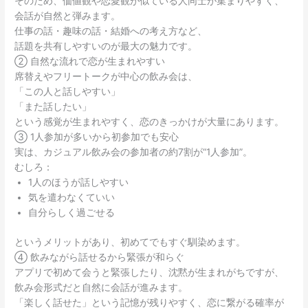
そのため、価値観や恋愛観が似ている人同士が集まりやすく、
会話が自然と弾みます。
仕事の話・趣味の話・結婚への考え方など、
話題を共有しやすいのが最大の魅力です。
② 自然な流れで恋が生まれやすい
席替えやフリートークが中心の飲み会は、
「この人と話しやすい」
「また話したい」
という感覚が生まれやすく、恋のきっかけが大量にあります。
③ 1人参加が多いから初参加でも安心
実は、カジュアル飲み会の参加者の約7割が“1人参加”。
むしろ：
1人のほうが話しやすい
気を遣わなくていい
自分らしく過ごせる
というメリットがあり、初めてでもすぐ馴染めます。
④ 飲みながら話せるから緊張が和らぐ
アプリで初めて会うと緊張したり、沈黙が生まれがちですが、
飲み会形式だと自然に会話が進みます。
「楽しく話せた」という記憶が残りやすく、恋に繋がる確率が