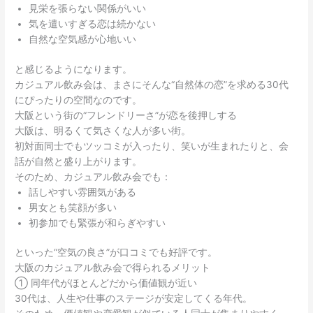
見栄を張らない関係がいい
気を遣いすぎる恋は続かない
自然な空気感が心地いい
と感じるようになります。
カジュアル飲み会は、まさにそんな“自然体の恋”を求める30代
にぴったりの空間なのです。
大阪という街の“フレンドリーさ”が恋を後押しする
大阪は、明るくて気さくな人が多い街。
初対面同士でもツッコミが入ったり、笑いが生まれたりと、会
話が自然と盛り上がります。
そのため、カジュアル飲み会でも：
話しやすい雰囲気がある
男女とも笑顔が多い
初参加でも緊張が和らぎやすい
といった“空気の良さ”が口コミでも好評です。
大阪のカジュアル飲み会で得られるメリット
① 同年代がほとんどだから価値観が近い
30代は、人生や仕事のステージが安定してくる年代。