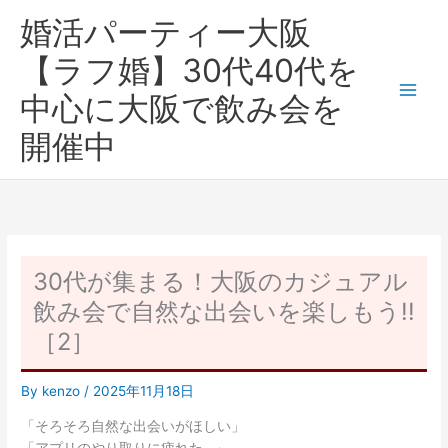
内
婚活パーティー大阪
容
を
【ラフ婚】30代40代を
ス
中心に大阪で飲み会を
キ
ッ
開催中
プ
30代が集まる！大阪のカジュアル
飲み会で自然な出会いを楽しもう!!
［2］
By
kenzo
/
2025年11月18日
「そろそろ自然な出会いがほしい」
「アプリのやり取りに疲れた…」