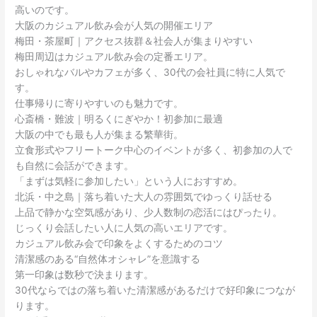
高いのです。
大阪のカジュアル飲み会が人気の開催エリア
梅田・茶屋町｜アクセス抜群＆社会人が集まりやすい
梅田周辺はカジュアル飲み会の定番エリア。
おしゃれなバルやカフェが多く、30代の会社員に特に人気で
す。
仕事帰りに寄りやすいのも魅力です。
心斎橋・難波｜明るくにぎやか！初参加に最適
大阪の中でも最も人が集まる繁華街。
立食形式やフリートーク中心のイベントが多く、初参加の人で
も自然に会話ができます。
「まずは気軽に参加したい」という人におすすめ。
北浜・中之島｜落ち着いた大人の雰囲気でゆっくり話せる
上品で静かな空気感があり、少人数制の恋活にはぴったり。
じっくり会話したい人に人気の高いエリアです。
カジュアル飲み会で印象をよくするためのコツ
清潔感のある“自然体オシャレ”を意識する
第一印象は数秒で決まります。
30代ならではの落ち着いた清潔感があるだけで好印象につなが
ります。